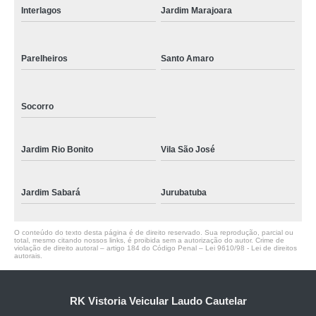
Interlagos
Jardim Marajoara
Parelheiros
Santo Amaro
Socorro
Jardim Rio Bonito
Vila São José
Jardim Sabará
Jurubatuba
O conteúdo do texto desta página é de direito reservado. Sua reprodução, parcial ou
total, mesmo citando nossos links, é proibida sem a autorização do autor. Crime de
violação de direito autoral – artigo 184 do Código Penal –
Lei 9610/98 - Lei de direitos
autorais
.
RK Vistoria Veicular Laudo Cautelar