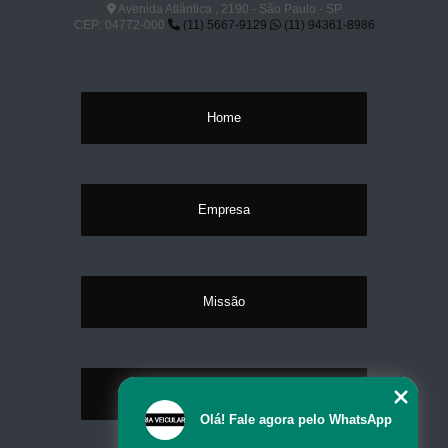
Avenida Atlântica , 2190 - São Paulo - SP
CEP: 04772-000
(11) 5667-9129
(11) 94361-8986
Home
Empresa
Missão
Serviços
Olá! Fale agora pelo WhatsApp