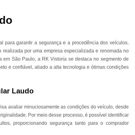
a
Laudo Veicular para Transferencia Interlagos
udo
Laudo Cautelar Automotivo
Laudo Cautel
ra
al para garantir a segurança e a procedência dos veículos.
do realizada por uma empresa especializada e renomada no
Laudo Cautelar de Automóveis
Laudo Ca
da em São Paulo, a RK Vistoria se destaca no segmento de
eto e confiável, aliado a alta tecnologia e ótimas condições
a
o
Laudo Cautelar de Veículos
e
ular Laudo
Laudo Cautelar para Automóveis
Laudo C
visa avaliar minuciosamente as condições do veículo, desde
ginalidade. Por meio desse processo, é possível identificar
Laudo das Infrações de Trânsito do Veículo
as
cultos, proporcionando segurança tanto para o comprador