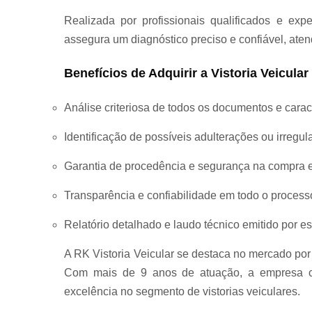
Revistoria 
Realizada por profissionais qualificados e expe
veículos
assegura um diagnóstico preciso e confiável, at
Benefícios de Adquirir a Vistoria Veicula
Segundas
Análise criteriosa de todos os documentos e caract
vias de
placas
Identificação de possíveis adulterações ou irregul
mercosul
Garantia de procedência e segurança na compra 
Transparência e confiabilidade em todo o processo
Vistorias
completas
Relatório detalhado e laudo técnico emitido por es
A RK Vistoria Veicular se destaca no mercado por
Vistorias pa
Com mais de 9 anos de atuação, a empresa c
transferênci
excelência no segmento de vistorias veiculares.