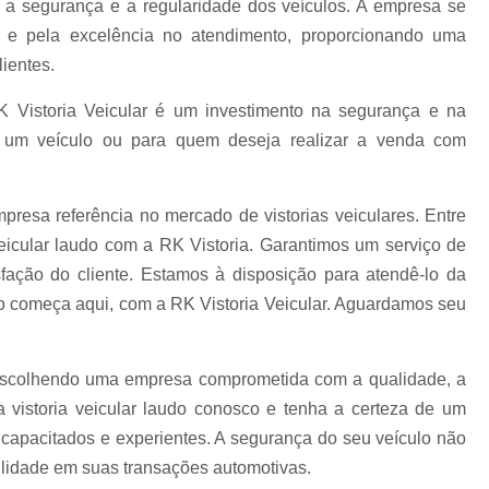
Revistoria para Caminhão
Vistoria Caute
m a segurança e a regularidade dos veículos. A empresa se
 e pela excelência no atendimento, proporcionando uma
lientes.
Vistoria para Caminhão
RK Vistoria Veicular é um investimento na segurança e na
o um veículo ou para quem deseja realizar a venda com
Laudo para Remarcação de Chassi de Autom
resa referência no mercado de vistorias veiculares. Entre
Laudo para Remarcação de Chassi de Moto
eicular laudo com a RK Vistoria. Garantimos um serviço de
sfação do cliente. Estamos à disposição para atendê-lo da
lo começa aqui, com a RK Vistoria Veicular. Aguardamos seu
Laudo para Remarcação de Motor
á escolhendo uma empresa comprometida com a qualidade, a
Laudo para Remarcação do Motor
a vistoria veicular laudo conosco e tenha a certeza de um
s capacitados e experientes. A segurança do seu veículo não
ilidade em suas transações automotivas.
Laudo para Remarcar Chassi do Carro