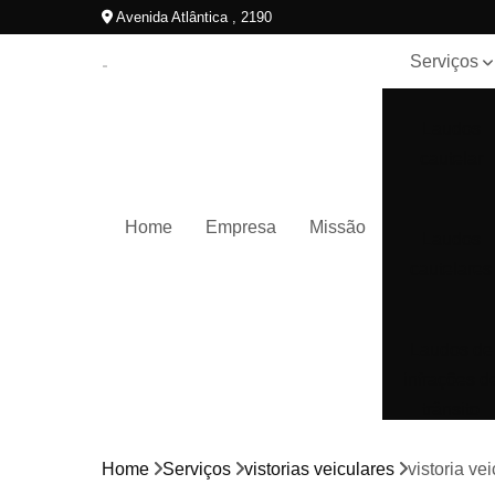
Avenida Atlântica , 2190
Serviços
Laudos
cautelar
Home
Empresa
Missão
Laudos
cautelares
Laudos de
infrações d
trânsito
Home
Serviços
vistorias veiculares
vistoria ve
Laudos de