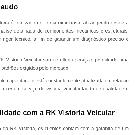
Laudo de Transferência de Veículo
 Laudo
storia é realizado de forma minuciosa, abrangendo desde a
Laudo de Transferência Mais Próximo
nálise detalhada de componentes mecânicos e estruturais.
rigor técnico, a fim de garantir um diagnóstico preciso e
Laudo de Transferência para Caminhão
K Vistoria Veicular são de última geração, permitindo uma
 padrões exigidos pelo mercado.
Laudo de Transferência para Moto
ente capacitada e está constantemente atualizada em relação
recer um serviço de vistoria veicular laudo de qualidade e
Laudo de Caminhão
Laudo de Vistoria p
lidade com a RK Vistoria Veicular
Laudo para Caminhão
do da RK Vistoria, os clientes contam com a garantia de um