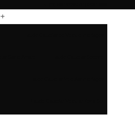
(11) 5667-9129
(11) 94361-8986
Laudo Cautelar de Veiculo Interlagos
lar Santo Amaro
Laudo Cautelar Socorro
Laudo Cautelar Veicular Interlagos
Laudo Cautelar Veicular Zona Sul
Laudo Cautelar Zona Sul