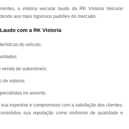
Laudo de Infrações de Trânsito do Carro
de
rientes, a vistoria veicular laudo da RK Vistoria Veicular
endendo aos mais rigorosos padrões do mercado.
Laudo de Infrações de Trânsito para Transferê
r Laudo com a RK Vistoria
erísticas do veículo;
Laudo de Infrações por Veículo
aridades;
e venda de automóveis;
Laudo de Infração no Trânsito
 de vistoria;
Laudo Infração Trânsito
Laudos de Inf
pecialistas no assunto.
 sua expertise e compromisso com a satisfação dos clientes.
ra
Laudo de Transferência de Caminhão
onsolidou sua reputação como sinônimo de qualidade e
a