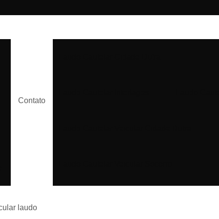
Laudo Cautelar Cidade Dutra
Laudo Cautelar Interlagos
Laudo Caute
Contato
Laudo Cautelar Veicular Cidade Dutra
Laudo Cautelar Veicular Socorro
e
Laudo Cautelar Veleiros
icular laudo