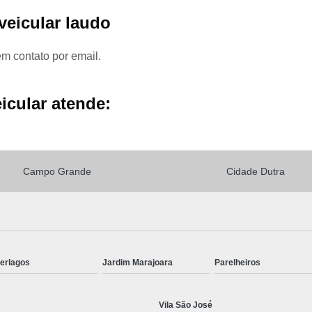
veicular laudo
Laudo para Remarcar Motor de Carro
em contato por email.
Laudo de Transferência em Interlagos
icular atende:
Laudo de Transferência Santo Amaro
Campo Grande
Cidade Dutra
Laudo de Transferência Veículo Interlagos
Laudo de Transferência Zona Sul
terlagos
Jardim Marajoara
Parelheiros
Laudo para Transferência Socorro
Vila São José