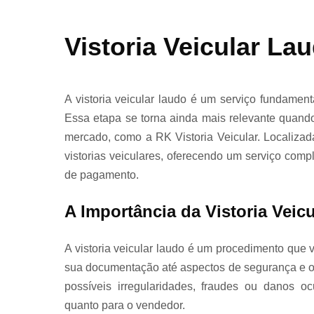
transferênci
Vistoria Veicular La
Laudos e
vistorias pa
A vistoria veicular laudo é um serviço fundament
caminhões
Essa etapa se torna ainda mais relevante quan
mercado, como a RK Vistoria Veicular. Localiza
vistorias veiculares, oferecendo um serviço compl
Laudos par
de pagamento.
remarcaçã
de chassi 
A Importância da Vistoria Veic
motor
A vistoria veicular laudo é um procedimento que 
Laudos
sua documentação até aspectos de segurança e ori
transferênci
possíveis irregularidades, fraudes ou danos o
quanto para o vendedor.