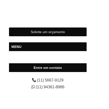
Laudo Cautelar
ar com Restrição
Laudo Cautelar Completo
Solicite um orçamento
utelar de Moto
Laudo Cautelar de Veículo
MENU
Laudo Cautelar Mais Próximo
Entre em contato
autelar para Carros
Laudo Cautelar Veicular
(11) 5667-9129
(11) 94361-8986
Laudo de Infrações de Trânsito da Moto