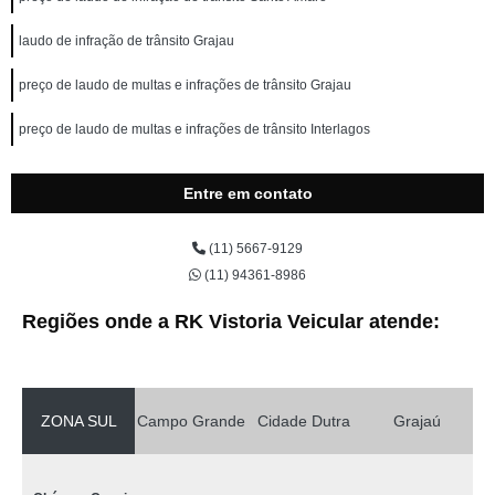
laudo de infração de trânsito Grajau
preço de laudo de multas e infrações de trânsito Grajau
preço de laudo de multas e infrações de trânsito Interlagos
laudo de infrações de trânsito do carro Jurubatuba
Entre em contato
laudo de infrações de trânsito do carro valor Jardim Rio Bonito
(11) 5667-9129
preço de laudo de infrações de trânsito do carro Interlagos
(11) 94361-8986
laudo de multas e infrações de trânsito valor Chácara Cocaia
Regiões onde a RK Vistoria Veicular atende:
preço de laudo de infrações por veículo Jurubatuba
preço de laudo de infrações de trânsito da moto Chácara Cocaia
ZONA SUL
Campo Grande
Cidade Dutra
Grajaú
laudo de infrações de trânsito do carro Parelheiros
preço de laudo das infrações de trânsito do veículo Parelheiros