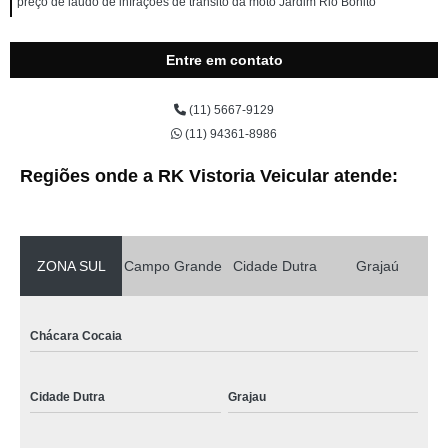
preço de laudo de infrações de trânsito da moto Jardim Rio Bonito
Entre em contato
(11) 5667-9129
(11) 94361-8986
Regiões onde a RK Vistoria Veicular atende:
ZONA SUL
Campo Grande
Cidade Dutra
Grajaú
Chácara Cocaia
Cidade Dutra
Grajau