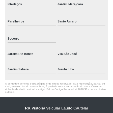
Interlagos
Jardim Marajoara
Parelheiros
Santo Amaro
Socorro
Jardim Rio Bonito
Vila São José
Jardim Sabará
Jurubatuba
O conteúdo do texto desta página é de direito reservado. Sua reprodução, parcial ou
total, mesmo citando nossos links, é proibida sem a autorização do autor. Crime de
violação de direito autoral – artigo 184 do Código Penal –
Lei 9610/98 - Lei de direitos
autorais
.
RK Vistoria Veicular Laudo Cautelar