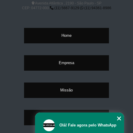
Avenida Atlântica , 2190 - São Paulo - SP
CEP: 04772-000
(11) 5667-9129
(11) 94361-8986
Home
Empresa
Missão
Serviços
Olá! Fale agora pelo WhatsApp