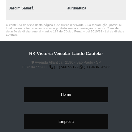
Jardim Sabará
Jurubatuba
O conteúdo do texto desta página é de direito reservado. Sua reprodução, parcial ou
total, mesmo citando nossos links, é proibida sem a autorização do autor. Crime de
violação de direito autoral – artigo 184 do Código Penal –
Lei 9610/98 - Lei de direitos
autorais
.
RK Vistoria Veicular Laudo Cautelar
Avenida Atlântica , 2190 - São Paulo - SP
CEP: 04772-000
(11) 5667-9129
(11) 94361-8986
Home
Empresa