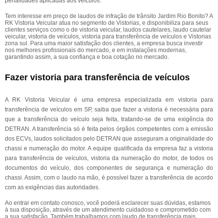
penalidades aplicadas aos veículos.
Tem interesse em preço de laudos de infração de trânsito Jardim Rio Bonito? A
RK Vistoria Veicular atua no segmento de Vistorias, e disponibiliza para seus
clientes serviços como o de vistoria veicular, laudos cautelares, laudo cautelar
veicular, vistoria de veículos, vistoria para transferência de veículos e Vistorias
zona sul. Para uma maior satisfação dos clientes, a empresa busca investir
nos melhores profissionais do mercado, e em instalações modernas,
garantindo assim, a sua confiança e boa cotação no mercado.
Fazer vistoria para transferência de veículos
A RK Vistoria Veicular é uma empresa especializada em vistoria para
transferência de veículos em SP, saiba que fazer a vistoria é necessária para
que a transferência do veículo seja feita, tratando-se de uma exigência do
DETRAN. A transferência só é feita pelos órgãos competentes com a emissão
dos ECVs, laudos solicitados pelo DETRAN que asseguram a originalidade do
chassi e numeração do motor. A equipe qualificada da empresa faz a vistoria
para transferência de veículos, vistoria da numeração do motor, de todos os
documentos do veículo, dos componentes de segurança e numeração do
chassi. Assim, com o laudo na mão, é possível fazer a transferência de acordo
com as exigências das autoridades.
Ao entrar em contato conosco, você poderá esclarecer suas dúvidas, estamos
à sua disposição, através de um atendimento cuidadoso e comprometido com
a sua satisfação. Também trabalhamos com laudo de transferência mais