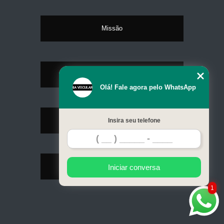
Missão
Serviços
Olá! Fale agora pelo WhatsApp
Contato
Insira seu telefone
Mapa do site
Iniciar conversa
1