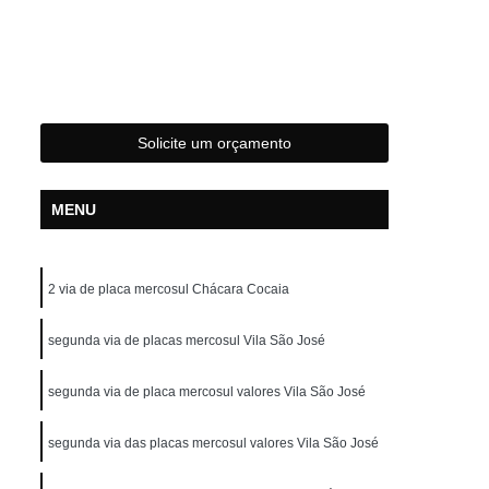
Laudo Cautelar
ar com Restrição
Laudo Cautelar Completo
Solicite um orçamento
utelar de Moto
Laudo Cautelar de Veículo
MENU
Laudo Cautelar Mais Próximo
2 via de placa mercosul Chácara Cocaia
segunda via de placas mercosul Vila São José
autelar para Carros
Laudo Cautelar Veicular
segunda via de placa mercosul valores Vila São José
Laudo de Infrações de Trânsito da Moto
segunda via das placas mercosul valores Vila São José