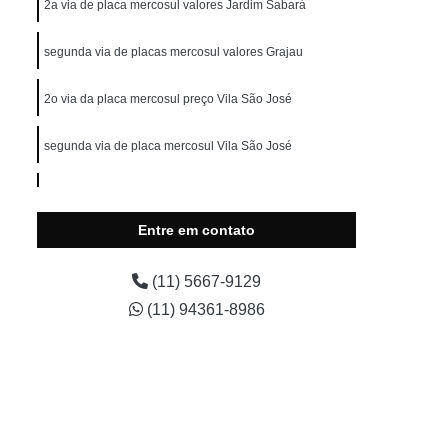
2a via de placa mercosul valores Jardim Sabará
segunda via de placas mercosul valores Grajau
ncia de Veículo
2o via da placa mercosul preço Vila São José
segunda via de placa mercosul Vila São José
Laudo de Infração de Trânsito
2a via de placa mercosul Socorro
Entre em contato
preço de 2 via de placa mercosul Jardim Rio Bonito
Laudo de Multas e Infrações de Trânsito
(11) 5667-9129
(11) 94361-8986
ração de Trânsito
Laudo de Transferência
Laudo de Transferência de Moto