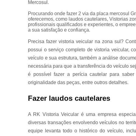
Mercosul.
Revistoria 
Procurando onde fazer 2 via da placa mercosul G
veículos
oferecemos, como laudos cautelares, Vistorias zona
profissionais qualificados e experientes, o empr
a sua satisfação e confiança.
Segundas
Precisa fazer vistoria veicular na zona sul? Co
vias de
possui o serviço completo de vistoria veicular, 
placas
veículo e sua estrutura, também a análise document
mercosul
necessária para que a transferência do veículo 
é possível fazer a perícia cautelar para saber
originalidade das peças, entre outros detalhes.
Vistorias
completas
Fazer laudos cautelares
A RK Vistoria Veicular é uma empresa especia
Vistorias pa
diversas transações envolvendo veículos no territ
transferênci
equipe levanta todo o histórico do veículo, inc