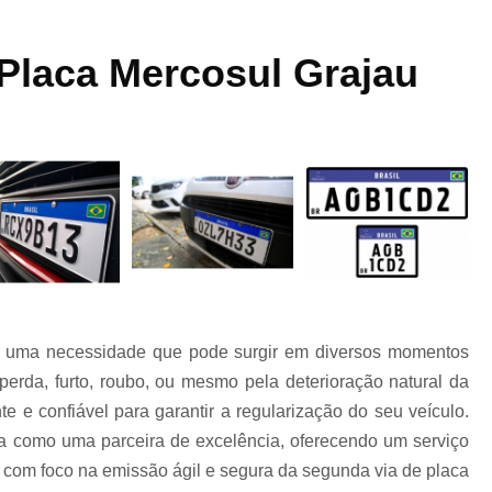
a
Laudo Veicular para Transferencia Interlagos
 Placa Mercosul Grajau
Laudo Cautelar Automotivo
Laudo Cautel
ra
Laudo Cautelar de Automóveis
Laudo Ca
a
o
Laudo Cautelar de Veículos
e
é uma necessidade que pode surgir em diversos momentos
Laudo Cautelar para Automóveis
Laudo C
 perda, furto, roubo, ou mesmo pela deterioração natural da
te e confiável para garantir a regularização do seu veículo.
Laudo das Infrações de Trânsito do Veículo
ca como uma parceira de excelência, oferecendo um serviço
as
, com foco na emissão ágil e segura da segunda via de placa