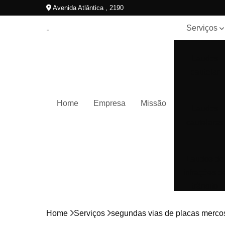
Avenida Atlântica , 2190
Serviços
Laudos
cautelar
Home
Empresa
Missão
Laudos
cautelares
Laudos de
infrações d
trânsito
Home
Serviços
segundas vias de placas merco
Laudos de