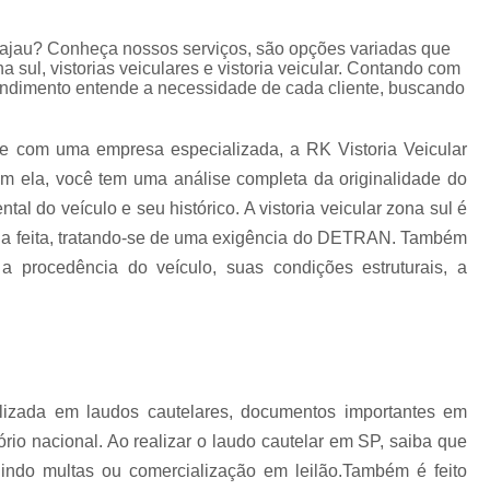
Laudo de Infrações de Trânsito do Carro
de
rajau? Conheça nossos serviços, são opções variadas que
 sul, vistorias veiculares e vistoria veicular. Contando com
eendimento entende a necessidade de cada cliente, buscando
Laudo de Infrações de Trânsito para Transferê
nte com uma empresa especializada, a RK Vistoria Veicular
com ela, você tem uma análise completa da originalidade do
Laudo de Infrações por Veículo
al do veículo e seu histórico. A vistoria veicular zona sul é
seja feita, tratando-se de uma exigência do DETRAN. Também
Laudo de Infração no Trânsito
 a procedência do veículo, suas condições estruturais, a
Laudo Infração Trânsito
Laudos de Inf
lizada em laudos cautelares, documentos importantes em
ra
Laudo de Transferência de Caminhão
ório nacional. Ao realizar o laudo cautelar em SP, saiba que
a
luindo multas ou comercialização em leilão.Também é feito