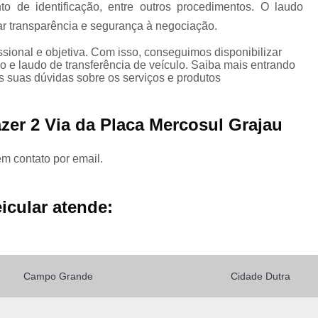
to de identificação, entre outros procedimentos. O laudo
Laudo de Transferência de Veículo
dar transparência e segurança à negociação.
ional e objetiva. Com isso, conseguimos disponibilizar
Laudo de Transferência Mais Próximo
o e laudo de transferência de veículo. Saiba mais entrando
 suas dúvidas sobre os serviços e produtos
Laudo de Transferência para Caminhão
zer 2 Via da Placa Mercosul Grajau
em contato por email.
Laudo de Transferência para Moto
icular atende:
Laudo de Caminhão
Laudo de Vistoria p
Laudo para Caminhão
Campo Grande
Cidade Dutra