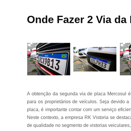
transferênci
Onde Fazer 2 Via da
Laudos e
vistorias pa
caminhões
Laudos par
remarcaçã
de chassi 
motor
A obtenção da segunda via de placa Mercosul 
para os proprietários de veículos. Seja devido a
placa, é importante contar com um serviço eficien
Laudos
Neste contexto, a empresa RK Vistoria se desta
transferênci
de qualidade no segmento de vistorias veiculares