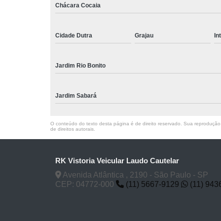
Chácara Cocaia
Cidade Dutra
Grajau
In
Jardim Rio Bonito
Jardim Sabará
O conteúdo do texto desta página é de direito reservado. Sua reprodução, 
de direitos autorais
.
RK Vistoria Veicular Laudo Cautelar
Avenida Atlântica , 2190 - São Paulo - SP
CEP: 04772-000
(11) 5667-9129
(11) 943