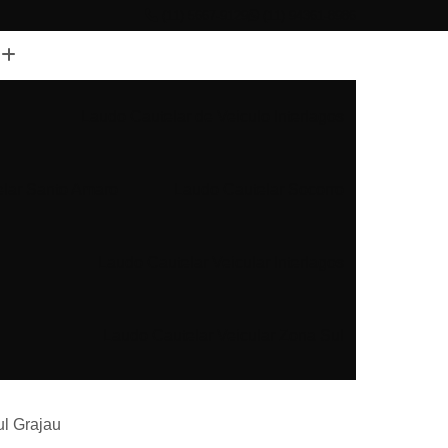
(11) 5667-9129
(11) 94361-8986
Laudo Cautelar de Veiculo Interlagos
lar Santo Amaro
Laudo Cautelar Socorro
Laudo Cautelar Veicular Interlagos
Laudo Cautelar Veicular Zona Sul
Laudo Cautelar Zona Sul
ul Grajau