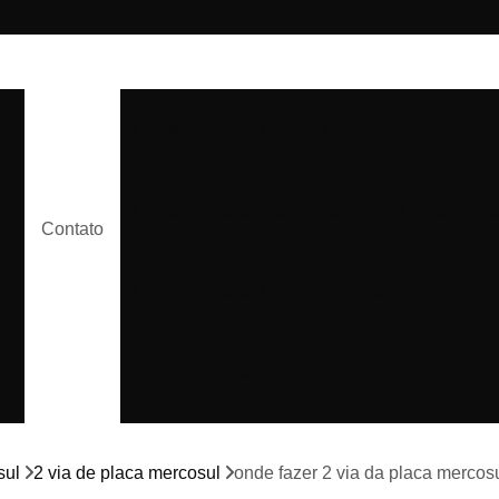
Laudo Cautelar Cidade Dutra
Laudo Cautelar Interlagos
Laudo Caute
Contato
Laudo Cautelar Veicular Cidade Dutra
Laudo Cautelar Veicular Socorro
e
Laudo Cautelar Veleiros
sul
2 via de placa mercosul
onde fazer 2 via da placa mercos