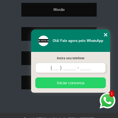
Missão
Serviços
Olá! Fale agora pelo WhatsApp
Contato
Insira seu telefone
Mapa do site
Iniciar conversa
1