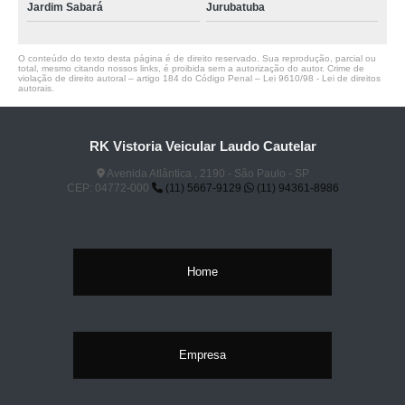
Jardim Sabará
Jurubatuba
O conteúdo do texto desta página é de direito reservado. Sua reprodução, parcial ou
total, mesmo citando nossos links, é proibida sem a autorização do autor. Crime de
violação de direito autoral – artigo 184 do Código Penal –
Lei 9610/98 - Lei de direitos
autorais
.
RK Vistoria Veicular Laudo Cautelar
Avenida Atlântica , 2190 - São Paulo - SP
CEP: 04772-000
(11) 5667-9129
(11) 94361-8986
Home
Empresa