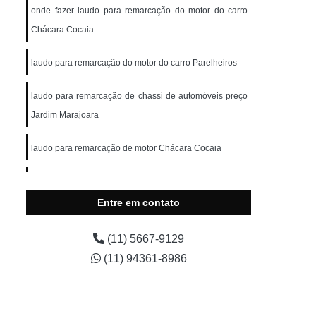
onde fazer laudo para remarcação do motor do carro
Chácara Cocaia
laudo para remarcação do motor do carro Parelheiros
ncia de Veículo
laudo para remarcação de chassi de automóveis preço
Jardim Marajoara
Laudo de Infração de Trânsito
laudo para remarcação de motor Chácara Cocaia
Laudo de Multas e Infrações de Trânsito
laudo para remarcação de chassi de automóveis Jardim
Marajoara
Entre em contato
ração de Trânsito
Laudo de Transferência
onde fazer laudo para remarcar motor Parelheiros
(11) 5667-9129
(11) 94361-8986
laudo para remarcação de chassi e motor preço Jardim
Laudo de Transferência de Moto
Marajoara