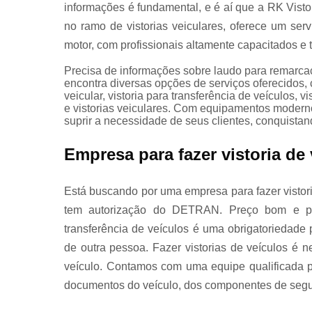
informações é fundamental, e é aí que a RK Vist
Revistoria 
no ramo de vistorias veiculares, oferece um se
veículos
motor, com profissionais altamente capacitados e 
Precisa de informações sobre laudo para remarca
encontra diversas opções de serviços oferecidos, 
Segundas
veicular, vistoria para transferência de veículos, vi
e vistorias veiculares. Com equipamentos modern
vias de
suprir a necessidade de seus clientes, conquistan
placas
mercosul
Empresa para fazer vistoria de
Está buscando por uma empresa para fazer vistoria
Vistorias
tem autorização do DETRAN. Preço bom e paga
completas
transferência de veículos é uma obrigatoriedade 
de outra pessoa. Fazer vistorias de veículos é
veículo. Contamos com uma equipe qualificada pa
Vistorias pa
documentos do veículo, dos componentes de segu
transferênci