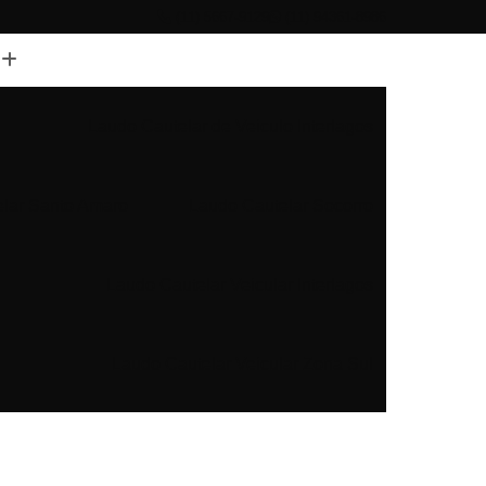
(11) 5667-9129
(11) 94361-8986
Laudo Cautelar de Veiculo Interlagos
lar Santo Amaro
Laudo Cautelar Socorro
Laudo Cautelar Veicular Interlagos
Laudo Cautelar Veicular Zona Sul
Laudo Cautelar Zona Sul