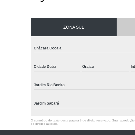
ZONA SUL
Chácara Cocaia
Cidade Dutra
Grajau
In
Jardim Rio Bonito
Jardim Sabará
O conteúdo do texto desta página é de direito reservado. Sua reprodução, 
de direitos autorais
.