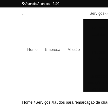
Avenida Atlântica , 2190
Serviços
Laudos
cautelar
Home
Empresa
Missão
Laudos
cautelares
Laudos de
infrações d
trânsito
Home
Serviços
laudos para remarcação de chas
Laudos de