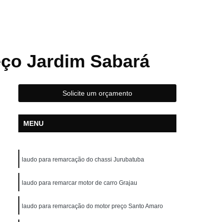
Laudo Cautelar
ar com Restrição
Laudo Cautelar Completo
eço Jardim Sabará
utelar de Moto
Laudo Cautelar de Veículo
Solicite um orçamento
MENU
Laudo Cautelar Mais Próximo
laudo para remarcação do chassi Jurubatuba
autelar para Carros
Laudo Cautelar Veicular
laudo para remarcar motor de carro Grajau
Laudo de Infrações de Trânsito da Moto
laudo para remarcação do motor preço Santo Amaro