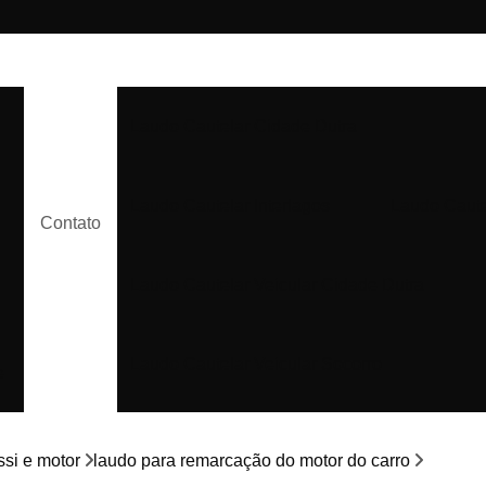
Laudo Cautelar Cidade Dutra
Laudo Cautelar Interlagos
Laudo Caute
Contato
Laudo Cautelar Veicular Cidade Dutra
Laudo Cautelar Veicular Socorro
e
Laudo Cautelar Veleiros
si e motor
laudo para remarcação do motor do carro