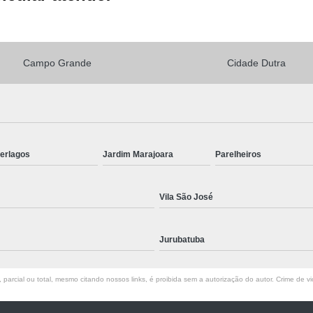
Revistoria para Caminhão
Vistoria Caute
Vistoria para Caminhão
Campo Grande
Cidade Dutra
Laudo para Remarcação de Chassi de Autom
terlagos
Jardim Marajoara
Parelheiros
Laudo para Remarcação de Chassi de Moto
Vila São José
Laudo para Remarcação de Motor
Jurubatuba
Laudo para Remarcação do Motor
parcial ou total, mesmo citando nossos links, é proibida sem a autorização do autor. Crime de vi
Laudo para Remarcar Chassi do Carro