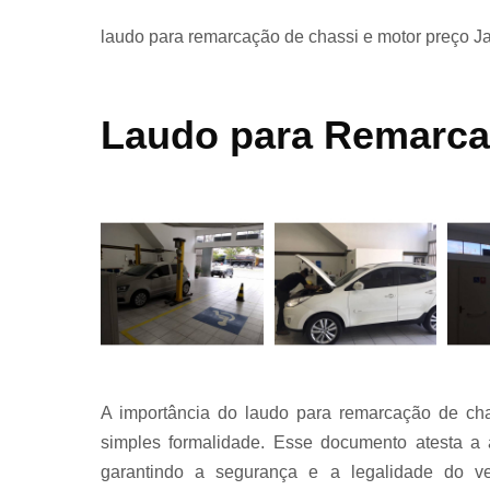
transferênci
laudo para remarcação de chassi e motor preço J
Laudos e
Laudo para Remarca
vistorias pa
caminhões
Laudos par
remarcaçã
de chassi 
motor
Laudos
A importância do laudo para remarcação de ch
transferênci
simples formalidade. Esse documento atesta a 
garantindo a segurança e a legalidade do ve