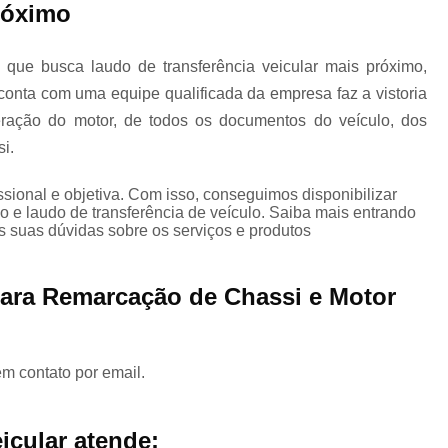
róximo
Laudo de Transferência de Veículo
 que busca laudo de transferência veicular mais próximo,
Laudo de Transferência Mais Próximo
conta com uma equipe qualificada da empresa faz a vistoria
meração do motor, de todos os documentos do veículo, dos
i.
Laudo de Transferência para Caminhão
ional e objetiva. Com isso, conseguimos disponibilizar
o e laudo de transferência de veículo. Saiba mais entrando
 suas dúvidas sobre os serviços e produtos
Laudo de Transferência para Moto
para Remarcação de Chassi e Motor
Laudo de Caminhão
Laudo de Vistoria p
em contato por email.
Laudo para Caminhão
icular atende: