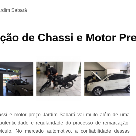
a
ardim Sabará
Laudo Veicular para Transferencia Interlagos
Laudo Cautelar Automotivo
Laudo Cautel
ção de Chassi e Motor Pr
ra
Laudo Cautelar de Automóveis
Laudo Ca
a
o
Laudo Cautelar de Veículos
e
Laudo Cautelar para Automóveis
Laudo C
assi e motor preço Jardim Sabará vai muito além de uma
Laudo das Infrações de Trânsito do Veículo
as
autenticidade e regularidade do processo de remarcação,
ículo. No mercado automotivo, a confiabilidade dessas