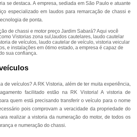
oria se destaca. A empresa, sediada em São Paulo e atuante
Laudo de Infrações de Trânsito do Carro
de
rviço especializado em laudos para remarcação de chassi e
tecnologia de ponta.
Laudo de Infrações de Trânsito para Transferê
ção de chassi e motor preço Jardim Sabará? Aqui você
como Vistorias zona sul,laudos cautelares, laudo cautelar
storia de veículos, laudo cautelar de veículo, vistoria veicular
os, e instalações em ótimo estado, a empresa é capaz de
Laudo de Infrações por Veículo
do sua confiança.
 veículos
Laudo de Infração no Trânsito
 de veículos? A RK Vistoria, além de ter muita experiência,
mento facilitado estão na RK Vistoria! A vistoria de
Laudo Infração Trânsito
Laudos de Inf
para quem está precisando transferir o veículo para o nome
 necessário pois comprovam a veracidade da propriedade do
ra realizar a vistoria da numeração do motor, de todos os
ra
Laudo de Transferência de Caminhão
rança e numeração do chassi.
a