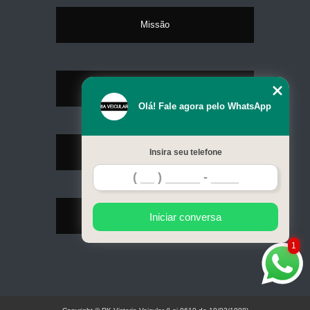
Missão
Serviços
Olá! Fale agora pelo WhatsApp
Contato
Insira seu telefone
Mapa do site
Iniciar conversa
1