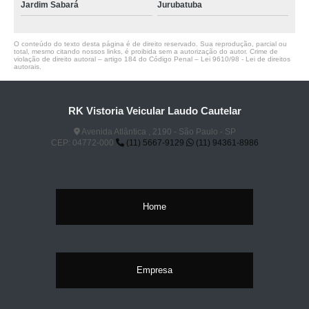
Jardim Sabará
Jurubatuba
O conteúdo do texto desta página é de direito reservado. Sua reprodução, parcial ou
total, mesmo citando nossos links, é proibida sem a autorização do autor. Crime de
violação de direito autoral – artigo 184 do Código Penal –
Lei 9610/98 - Lei de direitos
autorais
.
RK Vistoria Veicular Laudo Cautelar
Avenida Atlântica , 2190 - São Paulo - SP
CEP: 04772-000
(11) 5667-9129
(11) 94361-8986
Home
Empresa