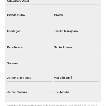
Chácara Cocaia
Cidade Dutra
Grajau
Interlagos
Jardim Marajoara
Parelheiros
Santo Amaro
Socorro
Jardim Rio Bonito
Vila São José
Jardim Sabará
Jurubatuba
O conteúdo do texto desta página é de direito reservado. Sua reprodução, parcial ou