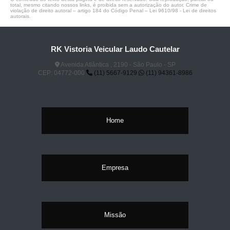
total, mesmo citando nossos links, é proibida sem a autorização do autor. Crime de
violação de direito autoral – artigo 184 do Código Penal –
Lei 9610/98 - Lei de direitos
autorais
.
RK Vistoria Veicular Laudo Cautelar
Avenida Atlântica , 2190 - São Paulo - SP
CEP: 04772-000
(11) 5667-9129
(11) 94361-8986
Home
Empresa
Missão