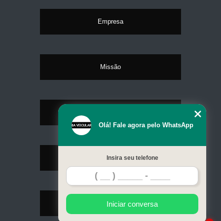
Empresa
Missão
Serviços
Olá! Fale agora pelo WhatsApp
Contato
Insira seu telefone
Mapa do site
Iniciar conversa