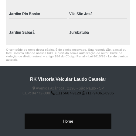
Jardim Rio Bonito
Vila São José
Jardim Sabará
Jurubatuba
O conteúdo do texto desta página é de direito reservado. Sua reprodução, parcial ou
total, mesmo citando nossos links, é proibida sem a autorização do autor. Crime de
violação de direito autoral – artigo 184 do Código Penal –
Lei 9610/98 - Lei de direitos
autorais
.
RK Vistoria Veicular Laudo Cautelar
Avenida Atlântica , 2190 - São Paulo - SP
CEP: 04772-000
(11) 5667-9129
(11) 94361-8986
Home