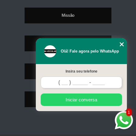
Missão
Serviços
Olá! Fale agora pelo WhatsApp
Contato
Insira seu telefone
Mapa do site
Iniciar conversa
1