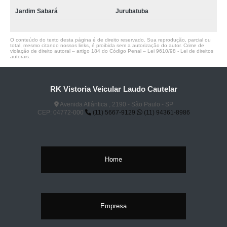
Jardim Sabará
Jurubatuba
O conteúdo do texto desta página é de direito reservado. Sua reprodução, parcial ou
total, mesmo citando nossos links, é proibida sem a autorização do autor. Crime de
violação de direito autoral – artigo 184 do Código Penal –
Lei 9610/98 - Lei de direitos
autorais
.
RK Vistoria Veicular Laudo Cautelar
Avenida Atlântica , 2190 - São Paulo - SP
CEP: 04772-000
(11) 5667-9129
(11) 94361-8986
Home
Empresa