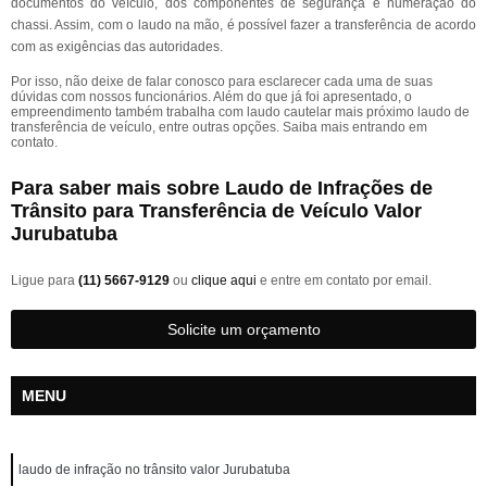
documentos do veículo, dos componentes de segurança e numeração do
chassi. Assim, com o laudo na mão, é possível fazer a transferência de acordo
com as exigências das autoridades.
Por isso, não deixe de falar conosco para esclarecer cada uma de suas
dúvidas com nossos funcionários. Além do que já foi apresentado, o
empreendimento também trabalha com laudo cautelar mais próximo laudo de
transferência de veículo, entre outras opções. Saiba mais entrando em
contato.
Para saber mais sobre Laudo de Infrações de
Trânsito para Transferência de Veículo Valor
Jurubatuba
Ligue para
(11) 5667-9129
ou
clique aqui
e entre em contato por email.
Solicite um orçamento
MENU
laudo de infração no trânsito valor Jurubatuba