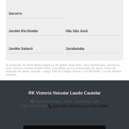
Socorro
Jardim Rio Bonito
Vila São José
Jardim Sabará
Jurubatuba
O conteúdo do texto desta página é de direito reservado. Sua reprodução, parcial ou
total, mesmo citando nossos links, é proibida sem a autorização do autor. Crime de
violação de direito autoral – artigo 184 do Código Penal –
Lei 9610/98 - Lei de direitos
autorais
.
RK Vistoria Veicular Laudo Cautelar
Avenida Atlântica , 2190 - São Paulo - SP
CEP: 04772-000
(11) 5667-9129
(11) 94361-8986